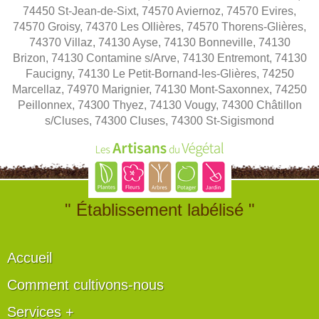
74450 St-Jean-de-Sixt, 74570 Aviernoz, 74570 Evires,
74570 Groisy, 74370 Les Ollières, 74570 Thorens-Glières,
74370 Villaz, 74130 Ayse, 74130 Bonneville, 74130
Brizon, 74130 Contamine s/Arve, 74130 Entremont, 74130
Faucigny, 74130 Le Petit-Bornand-les-Glières, 74250
Marcellaz, 74970 Marignier, 74130 Mont-Saxonnex, 74250
Peillonnex, 74300 Thyez, 74130 Vougy, 74300 Châtillon
s/Cluses, 74300 Cluses, 74300 St-Sigismond
" Établissement labélisé "
Accueil
Comment cultivons-nous
Services +