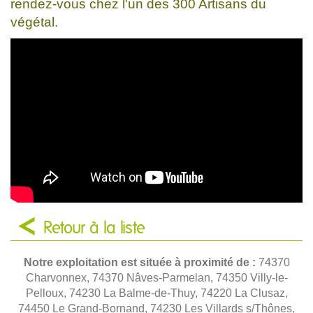
rendez-vous chez l'un des 300 Artisans du
végétal.
Retour à la liste
Notre exploitation est située à proximité de :
74370
Charvonnex, 74370 Nâves-Parmelan, 74350 Villy-le-
Pelloux, 74230 La Balme-de-Thuy, 74220 La Clusaz,
74450 Le Grand-Bornand, 74230 Les Villards s/Thônes,