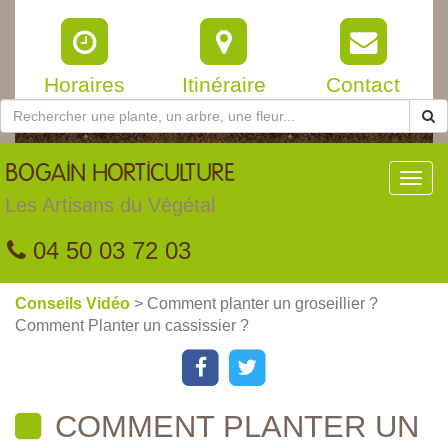
Horaires
Itinéraire
Contact
BOGAIN
HORTICULTURE
Toggl
navig
Les Artisans du Végétal
04 50 03 72 03
Conseils Vidéo
> Comment planter un groseillier ?
Comment Planter un cassissier ?
COMMENT PLANTER UN