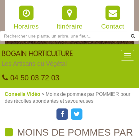
Horaires
Itinéraire
Contact
BOGAIN
HORTICULTURE
Toggl
navig
Les Artisans du Végétal
04 50 03 72 03
Conseils Vidéo
> Moins de pommes par POMMIER pour
des récoltes abondantes et savoureuses
MOINS DE POMMES PAR