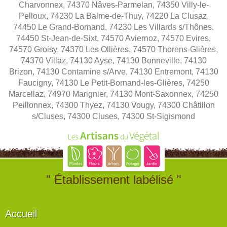
Charvonnex, 74370 Nâves-Parmelan, 74350 Villy-le-
Pelloux, 74230 La Balme-de-Thuy, 74220 La Clusaz,
74450 Le Grand-Bornand, 74230 Les Villards s/Thônes,
74450 St-Jean-de-Sixt, 74570 Aviernoz, 74570 Evires,
74570 Groisy, 74370 Les Ollières, 74570 Thorens-Glières,
74370 Villaz, 74130 Ayse, 74130 Bonneville, 74130
Brizon, 74130 Contamine s/Arve, 74130 Entremont, 74130
Faucigny, 74130 Le Petit-Bornand-les-Glières, 74250
Marcellaz, 74970 Marignier, 74130 Mont-Saxonnex, 74250
Peillonnex, 74300 Thyez, 74130 Vougy, 74300 Châtillon
s/Cluses, 74300 Cluses, 74300 St-Sigismond
" Établissement labélisé "
Accueil