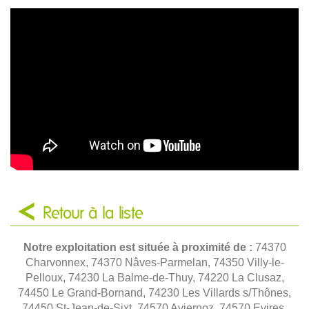
Retour à la liste
Notre exploitation est située à proximité de :
74370
Charvonnex, 74370 Nâves-Parmelan, 74350 Villy-le-
Pelloux, 74230 La Balme-de-Thuy, 74220 La Clusaz,
74450 Le Grand-Bornand, 74230 Les Villards s/Thônes,
74450 St-Jean-de-Sixt, 74570 Aviernoz, 74570 Evires,