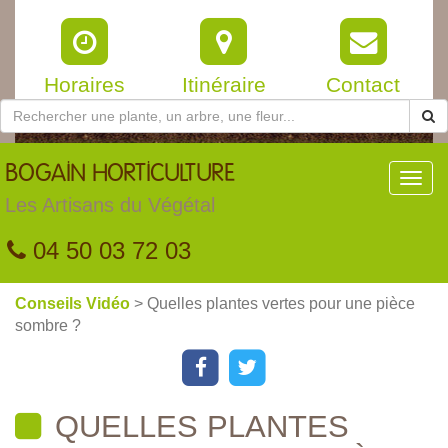
Horaires
Itinéraire
Contact
BOGAIN
HORTICULTURE
Toggl
navig
Les Artisans du Végétal
04 50 03 72 03
Conseils Vidéo
> Quelles plantes vertes pour une pièce
sombre ?
QUELLES PLANTES