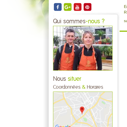
E
R
Qui sommes
-nous ?
s
Nous
situer
Coordonnées
&
Horaires