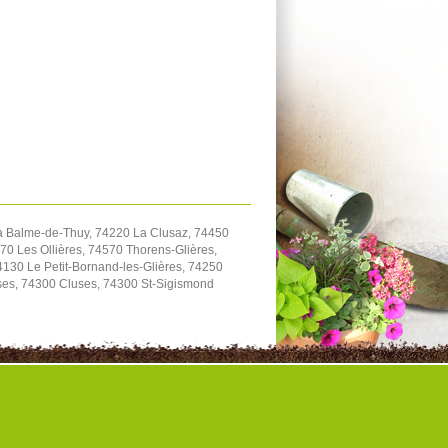
a Balme-de-Thuy, 74220 La Clusaz, 74450
70 Les Ollières, 74570 Thorens-Glières,
130 Le Petit-Bornand-les-Glières, 74250
ses, 74300 Cluses, 74300 St-Sigismond