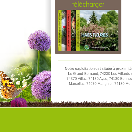
télécharger
Notre exploitation est située à proximité
Le Grand-Bornand, 74230 Les Villards s
74370 Villaz, 74130 Ayse, 74130 Bonnev
Marcellaz, 74970 Marignier, 74130 Mo