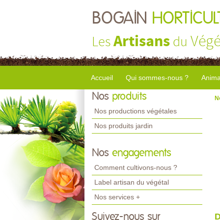
BOGAIN
HORTICUL
Artisans
Végé
Les
du
Accueil
Qui sommes-nous ?
Anima
Nos
produits
N
Nos productions végétales
Nos produits jardin
Nos
engagements
Comment cultivons-nous ?
Label artisan du végétal
Nos services +
Suivez-nous sur
D