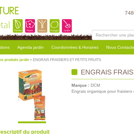
TURE
748
tal
tions
Agenda jardin
Coordonnées & Horaires
Nous Contacte
os produits jardin
> ENGRAIS FRAISIERS ET PETITS FRUITS
ENGRAIS FRAISI
Marque :
DCM
Engrais organique pour fraisiers et
escriptif du produit