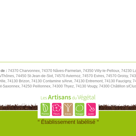
 de :
74370 Charvonnex, 74370 Nâves-Parmelan, 74350 Villy-le-Pelloux, 74230 L
/Thônes, 74450 St-Jean-de-Sixt, 74570 Aviernoz, 74570 Evires, 74570 Groisy, 743
ille, 74130 Brizon, 74130 Contamine s/Arve, 74130 Entremont, 74130 Faucigny, 74
nt-Saxonnex, 74250 Peillonnex, 74300 Thyez, 74130 Vougy, 74300 Châtillon s/Clu
" Établissement labélisé "