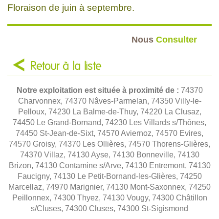
Floraison de juin à septembre.
Nous
Consulter
Retour à la liste
Notre exploitation est située à proximité de :
74370
Charvonnex, 74370 Nâves-Parmelan, 74350 Villy-le-
Pelloux, 74230 La Balme-de-Thuy, 74220 La Clusaz,
74450 Le Grand-Bornand, 74230 Les Villards s/Thônes,
74450 St-Jean-de-Sixt, 74570 Aviernoz, 74570 Evires,
74570 Groisy, 74370 Les Ollières, 74570 Thorens-Glières,
74370 Villaz, 74130 Ayse, 74130 Bonneville, 74130
Brizon, 74130 Contamine s/Arve, 74130 Entremont, 74130
Faucigny, 74130 Le Petit-Bornand-les-Glières, 74250
Marcellaz, 74970 Marignier, 74130 Mont-Saxonnex, 74250
Peillonnex, 74300 Thyez, 74130 Vougy, 74300 Châtillon
s/Cluses, 74300 Cluses, 74300 St-Sigismond