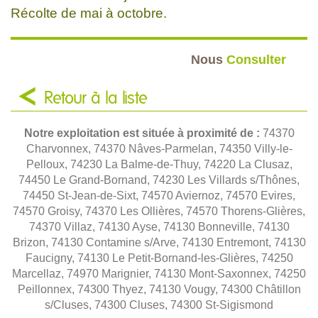
Récolte de mai à octobre.
Nous
Consulter
Retour à la liste
Notre exploitation est située à proximité de :
74370
Charvonnex, 74370 Nâves-Parmelan, 74350 Villy-le-
Pelloux, 74230 La Balme-de-Thuy, 74220 La Clusaz,
74450 Le Grand-Bornand, 74230 Les Villards s/Thônes,
74450 St-Jean-de-Sixt, 74570 Aviernoz, 74570 Evires,
74570 Groisy, 74370 Les Ollières, 74570 Thorens-Glières,
74370 Villaz, 74130 Ayse, 74130 Bonneville, 74130
Brizon, 74130 Contamine s/Arve, 74130 Entremont, 74130
Faucigny, 74130 Le Petit-Bornand-les-Glières, 74250
Marcellaz, 74970 Marignier, 74130 Mont-Saxonnex, 74250
Peillonnex, 74300 Thyez, 74130 Vougy, 74300 Châtillon
s/Cluses, 74300 Cluses, 74300 St-Sigismond