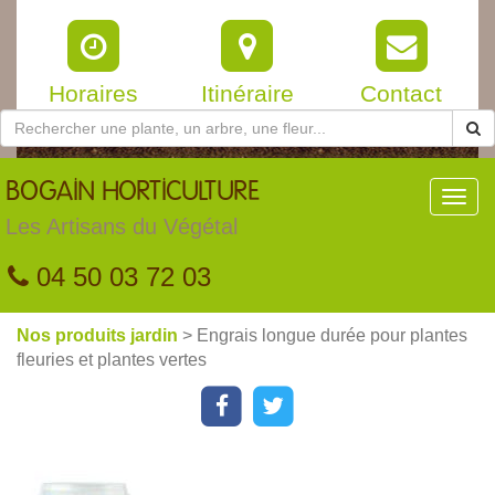
Horaires
Itinéraire
Contact
BOGAIN
HORTICULTURE
Toggl
navig
Les Artisans du Végétal
04 50 03 72 03
Nos produits jardin
> Engrais longue durée pour plantes
fleuries et plantes vertes