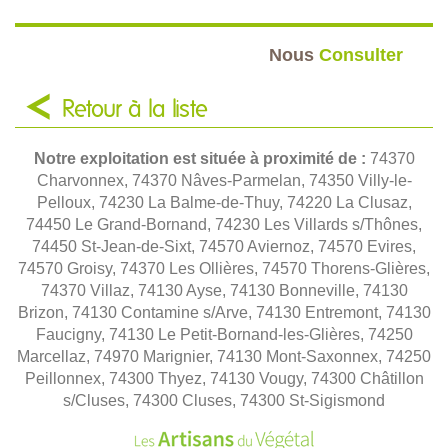
Nous
Consulter
Retour à la liste
Notre exploitation est située à proximité de :
74370
Charvonnex, 74370 Nâves-Parmelan, 74350 Villy-le-
Pelloux, 74230 La Balme-de-Thuy, 74220 La Clusaz,
74450 Le Grand-Bornand, 74230 Les Villards s/Thônes,
74450 St-Jean-de-Sixt, 74570 Aviernoz, 74570 Evires,
74570 Groisy, 74370 Les Ollières, 74570 Thorens-Glières,
74370 Villaz, 74130 Ayse, 74130 Bonneville, 74130
Brizon, 74130 Contamine s/Arve, 74130 Entremont, 74130
Faucigny, 74130 Le Petit-Bornand-les-Glières, 74250
Marcellaz, 74970 Marignier, 74130 Mont-Saxonnex, 74250
Peillonnex, 74300 Thyez, 74130 Vougy, 74300 Châtillon
s/Cluses, 74300 Cluses, 74300 St-Sigismond