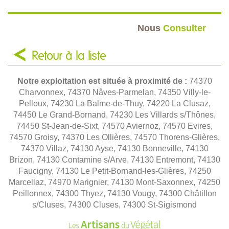
Nous
Consulter
Retour à la liste
Notre exploitation est située à proximité de :
74370
Charvonnex, 74370 Nâves-Parmelan, 74350 Villy-le-
Pelloux, 74230 La Balme-de-Thuy, 74220 La Clusaz,
74450 Le Grand-Bornand, 74230 Les Villards s/Thônes,
74450 St-Jean-de-Sixt, 74570 Aviernoz, 74570 Evires,
74570 Groisy, 74370 Les Ollières, 74570 Thorens-Glières,
74370 Villaz, 74130 Ayse, 74130 Bonneville, 74130
Brizon, 74130 Contamine s/Arve, 74130 Entremont, 74130
Faucigny, 74130 Le Petit-Bornand-les-Glières, 74250
Marcellaz, 74970 Marignier, 74130 Mont-Saxonnex, 74250
Peillonnex, 74300 Thyez, 74130 Vougy, 74300 Châtillon
s/Cluses, 74300 Cluses, 74300 St-Sigismond