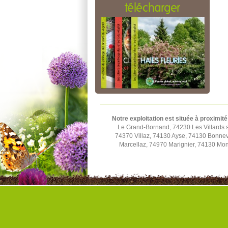
télécharger
Notre exploitation est située à proximité
Le Grand-Bornand, 74230 Les Villards s
74370 Villaz, 74130 Ayse, 74130 Bonnev
Marcellaz, 74970 Marignier, 74130 Mo