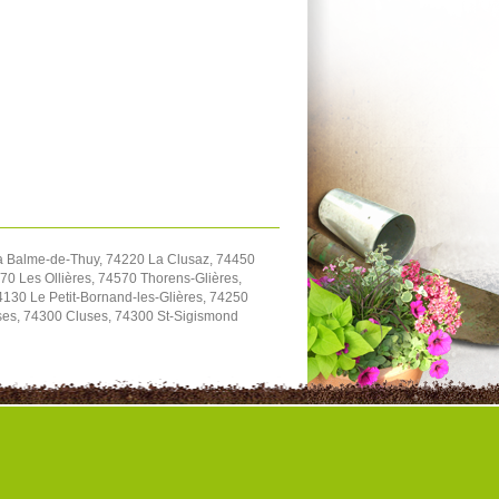
a Balme-de-Thuy, 74220 La Clusaz, 74450
70 Les Ollières, 74570 Thorens-Glières,
130 Le Petit-Bornand-les-Glières, 74250
ses, 74300 Cluses, 74300 St-Sigismond