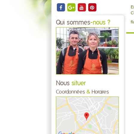
E
C
Qui sommes
-nous ?
f
Nous
situer
Coordonnées
&
Horaires