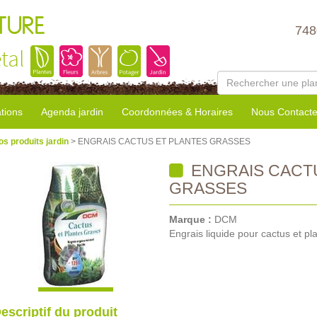
TURE
748
tal
tions
Agenda jardin
Coordonnées & Horaires
Nous Contacte
os produits jardin
> ENGRAIS CACTUS ET PLANTES GRASSES
ENGRAIS CACT
GRASSES
Marque :
DCM
Engrais liquide pour cactus et pl
escriptif du produit