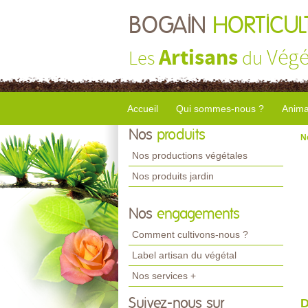
BOGAIN
HORTICUL
Artisans
Végé
Les
du
Accueil
Qui sommes-nous ?
Anima
Nos
produits
N
Nos productions végétales
Nos produits jardin
Nos
engagements
Comment cultivons-nous ?
Label artisan du végétal
Nos services +
Suivez-nous sur
D