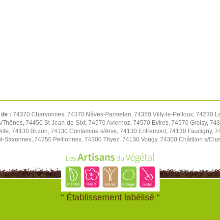
 de :
74370 Charvonnex, 74370 Nâves-Parmelan, 74350 Villy-le-Pelloux, 74230 L
/Thônes, 74450 St-Jean-de-Sixt, 74570 Aviernoz, 74570 Evires, 74570 Groisy, 743
ille, 74130 Brizon, 74130 Contamine s/Arve, 74130 Entremont, 74130 Faucigny, 74
nt-Saxonnex, 74250 Peillonnex, 74300 Thyez, 74130 Vougy, 74300 Châtillon s/Clu
" Établissement labélisé "