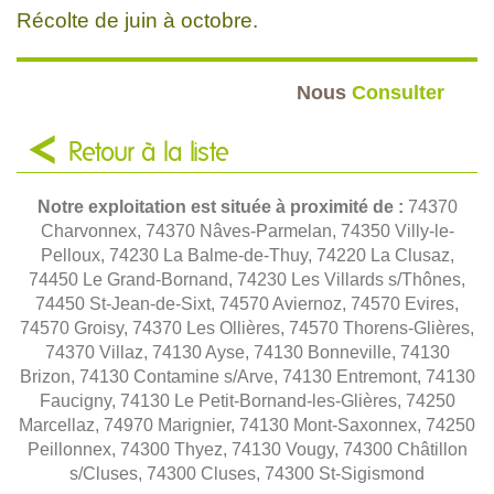
Récolte de juin à octobre.
Nous
Consulter
Retour à la liste
Notre exploitation est située à proximité de :
74370
Charvonnex, 74370 Nâves-Parmelan, 74350 Villy-le-
Pelloux, 74230 La Balme-de-Thuy, 74220 La Clusaz,
74450 Le Grand-Bornand, 74230 Les Villards s/Thônes,
74450 St-Jean-de-Sixt, 74570 Aviernoz, 74570 Evires,
74570 Groisy, 74370 Les Ollières, 74570 Thorens-Glières,
74370 Villaz, 74130 Ayse, 74130 Bonneville, 74130
Brizon, 74130 Contamine s/Arve, 74130 Entremont, 74130
Faucigny, 74130 Le Petit-Bornand-les-Glières, 74250
Marcellaz, 74970 Marignier, 74130 Mont-Saxonnex, 74250
Peillonnex, 74300 Thyez, 74130 Vougy, 74300 Châtillon
s/Cluses, 74300 Cluses, 74300 St-Sigismond