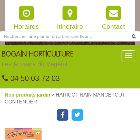
Horaires
Itinéraire
Contact
BOGAIN
HORTICULTURE
Toggl
navig
Les Artisans du Végétal
04 50 03 72 03
Nos produits jardin
> HARICOT NAIN MANGETOUT
CONTENDER