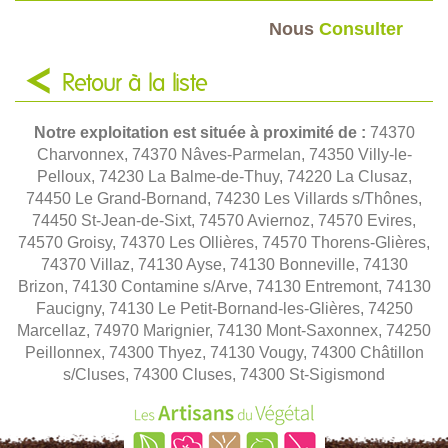
Nous
Consulter
Retour à la liste
Notre exploitation est située à proximité de :
74370
Charvonnex, 74370 Nâves-Parmelan, 74350 Villy-le-
Pelloux, 74230 La Balme-de-Thuy, 74220 La Clusaz,
74450 Le Grand-Bornand, 74230 Les Villards s/Thônes,
74450 St-Jean-de-Sixt, 74570 Aviernoz, 74570 Evires,
74570 Groisy, 74370 Les Ollières, 74570 Thorens-Glières,
74370 Villaz, 74130 Ayse, 74130 Bonneville, 74130
Brizon, 74130 Contamine s/Arve, 74130 Entremont, 74130
Faucigny, 74130 Le Petit-Bornand-les-Glières, 74250
Marcellaz, 74970 Marignier, 74130 Mont-Saxonnex, 74250
Peillonnex, 74300 Thyez, 74130 Vougy, 74300 Châtillon
s/Cluses, 74300 Cluses, 74300 St-Sigismond