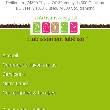
Peillonnex, 74300 Thyez, 74130 Vougy, 74300 Châtillon
s/Cluses, 74300 Cluses, 74300 St-Sigismond
" Établissement labélisé "
Accueil
Comment cultivons-nous
Services +
Notre Label
Coordonnées & horaires
|
Gestion des cookies