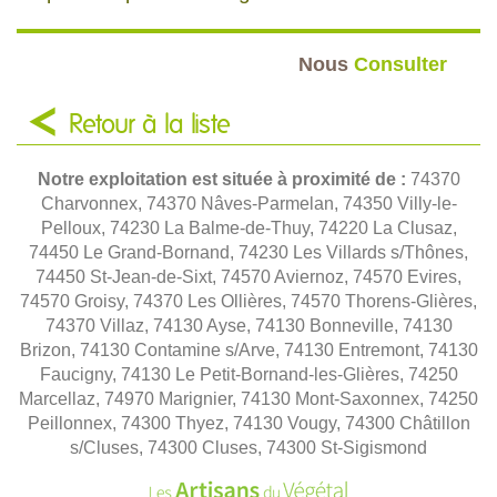
Nous
Consulter
Retour à la liste
Notre exploitation est située à proximité de :
74370
Charvonnex, 74370 Nâves-Parmelan, 74350 Villy-le-
Pelloux, 74230 La Balme-de-Thuy, 74220 La Clusaz,
74450 Le Grand-Bornand, 74230 Les Villards s/Thônes,
74450 St-Jean-de-Sixt, 74570 Aviernoz, 74570 Evires,
74570 Groisy, 74370 Les Ollières, 74570 Thorens-Glières,
74370 Villaz, 74130 Ayse, 74130 Bonneville, 74130
Brizon, 74130 Contamine s/Arve, 74130 Entremont, 74130
Faucigny, 74130 Le Petit-Bornand-les-Glières, 74250
Marcellaz, 74970 Marignier, 74130 Mont-Saxonnex, 74250
Peillonnex, 74300 Thyez, 74130 Vougy, 74300 Châtillon
s/Cluses, 74300 Cluses, 74300 St-Sigismond