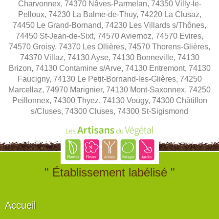
Charvonnex, 74370 Nâves-Parmelan, 74350 Villy-le-
Pelloux, 74230 La Balme-de-Thuy, 74220 La Clusaz,
74450 Le Grand-Bornand, 74230 Les Villards s/Thônes,
74450 St-Jean-de-Sixt, 74570 Aviernoz, 74570 Evires,
74570 Groisy, 74370 Les Ollières, 74570 Thorens-Glières,
74370 Villaz, 74130 Ayse, 74130 Bonneville, 74130
Brizon, 74130 Contamine s/Arve, 74130 Entremont, 74130
Faucigny, 74130 Le Petit-Bornand-les-Glières, 74250
Marcellaz, 74970 Marignier, 74130 Mont-Saxonnex, 74250
Peillonnex, 74300 Thyez, 74130 Vougy, 74300 Châtillon
s/Cluses, 74300 Cluses, 74300 St-Sigismond
" Établissement labélisé "
Accueil