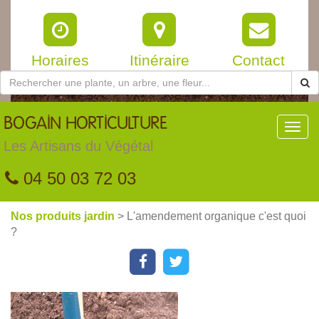
Horaires
Itinéraire
Contact
BOGAIN
HORTICULTURE
Toggl
navig
Les Artisans du Végétal
04 50 03 72 03
Nos produits jardin
> L'amendement organique c'est quoi
?