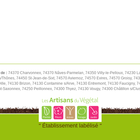
 de :
74370 Charvonnex, 74370 Nâves-Parmelan, 74350 Villy-le-Pelloux, 74230 L
/Thônes, 74450 St-Jean-de-Sixt, 74570 Aviernoz, 74570 Evires, 74570 Groisy, 743
ille, 74130 Brizon, 74130 Contamine s/Arve, 74130 Entremont, 74130 Faucigny, 74
nt-Saxonnex, 74250 Peillonnex, 74300 Thyez, 74130 Vougy, 74300 Châtillon s/Clu
" Établissement labélisé "