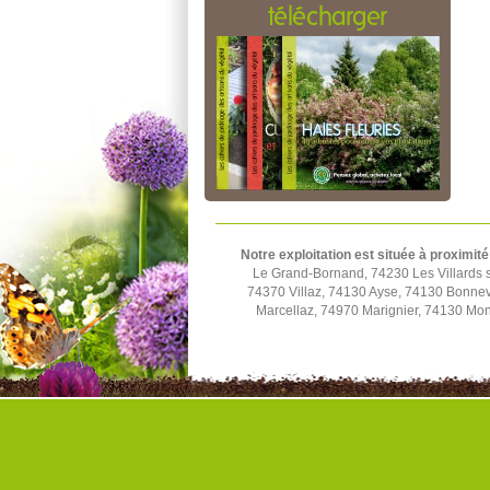
télécharger
Notre exploitation est située à proximité
Le Grand-Bornand, 74230 Les Villards s
74370 Villaz, 74130 Ayse, 74130 Bonnev
Marcellaz, 74970 Marignier, 74130 Mo