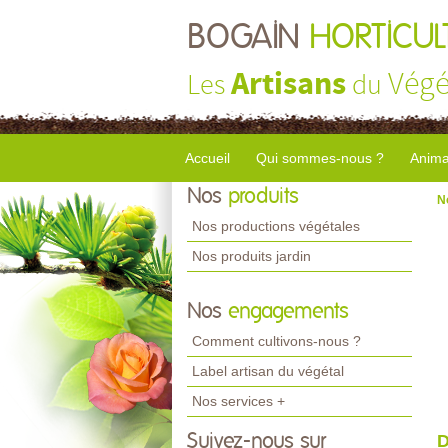
BOGAIN
HORTICUL
Artisans
Végé
Les
du
Accueil
Qui sommes-nous ?
Anima
Nos
produits
N
Nos productions végétales
Nos produits jardin
Nos
engagements
Comment cultivons-nous ?
Label artisan du végétal
Nos services +
Suivez-nous sur
D