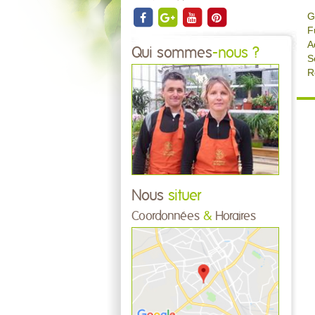
G
F
A
Qui sommes
-nous ?
S
R
Nous
situer
Coordonnées
&
Horaires