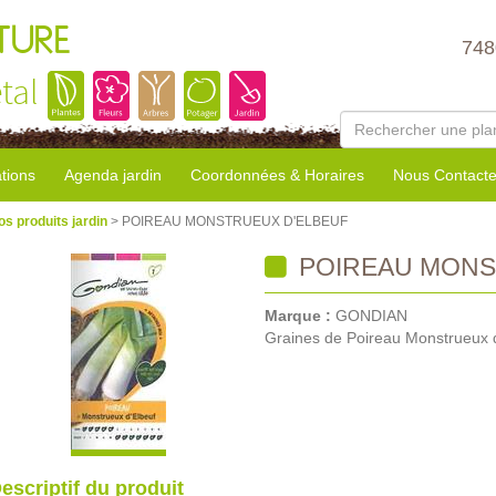
TURE
748
tal
tions
Agenda jardin
Coordonnées & Horaires
Nous Contacte
os produits jardin
> POIREAU MONSTRUEUX D'ELBEUF
POIREAU MONS
Marque :
GONDIAN
Graines de Poireau Monstrueux 
escriptif du produit