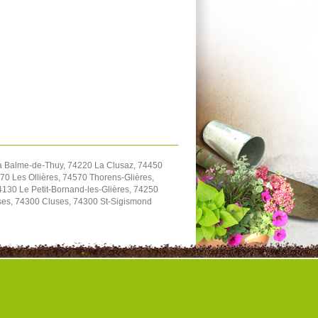
a Balme-de-Thuy, 74220 La Clusaz, 74450
70 Les Ollières, 74570 Thorens-Glières,
130 Le Petit-Bornand-les-Glières, 74250
ses, 74300 Cluses, 74300 St-Sigismond