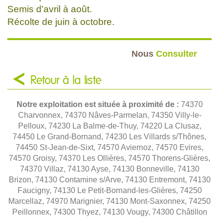
Semis d'avril à août.
Récolte de juin à octobre.
Nous
Consulter
Retour à la liste
Notre exploitation est située à proximité de :
74370
Charvonnex, 74370 Nâves-Parmelan, 74350 Villy-le-
Pelloux, 74230 La Balme-de-Thuy, 74220 La Clusaz,
74450 Le Grand-Bornand, 74230 Les Villards s/Thônes,
74450 St-Jean-de-Sixt, 74570 Aviernoz, 74570 Evires,
74570 Groisy, 74370 Les Ollières, 74570 Thorens-Glières,
74370 Villaz, 74130 Ayse, 74130 Bonneville, 74130
Brizon, 74130 Contamine s/Arve, 74130 Entremont, 74130
Faucigny, 74130 Le Petit-Bornand-les-Glières, 74250
Marcellaz, 74970 Marignier, 74130 Mont-Saxonnex, 74250
Peillonnex, 74300 Thyez, 74130 Vougy, 74300 Châtillon