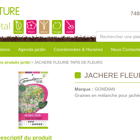
TURE
748
tal
tions
Agenda jardin
Coordonnées & Horaires
Nous Contacte
os produits jardin
> JACHERE FLEURIE TAPIS DE FLEURS
JACHERE FLEUR
Marque :
GONDIAN
Graines en mélanche pour jachère
escriptif du produit