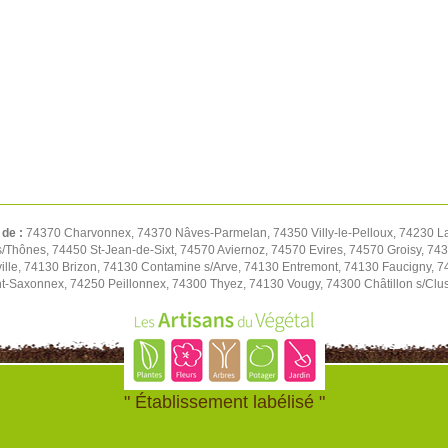
 de :
74370 Charvonnex, 74370 Nâves-Parmelan, 74350 Villy-le-Pelloux, 74230 L
/Thônes, 74450 St-Jean-de-Sixt, 74570 Aviernoz, 74570 Evires, 74570 Groisy, 743
ille, 74130 Brizon, 74130 Contamine s/Arve, 74130 Entremont, 74130 Faucigny, 74
nt-Saxonnex, 74250 Peillonnex, 74300 Thyez, 74130 Vougy, 74300 Châtillon s/Clu
" Établissement labélisé "