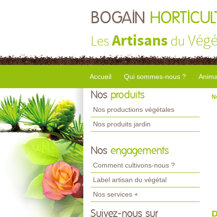
BOGAIN
HORTICUL
Artisans
Végé
Les
du
Accueil
Qui sommes-nous ?
Anima
Nos
produits
N
Nos productions végétales
Nos produits jardin
Nos
engagements
Comment cultivons-nous ?
Label artisan du végétal
Nos services +
Suivez-nous sur
D