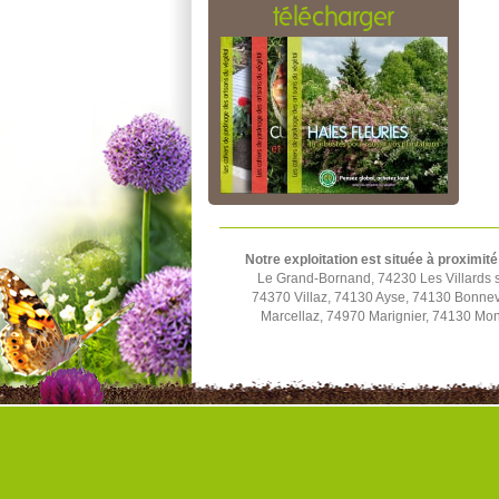
télécharger
Notre exploitation est située à proximité
Le Grand-Bornand, 74230 Les Villards s
74370 Villaz, 74130 Ayse, 74130 Bonnev
Marcellaz, 74970 Marignier, 74130 Mo