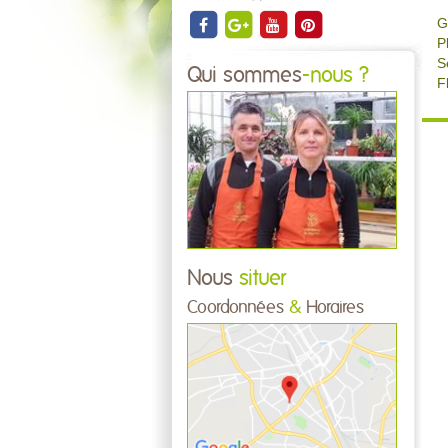
G
P
S
Qui sommes
-nous ?
F
Nous
situer
Coordonnées
&
Horaires