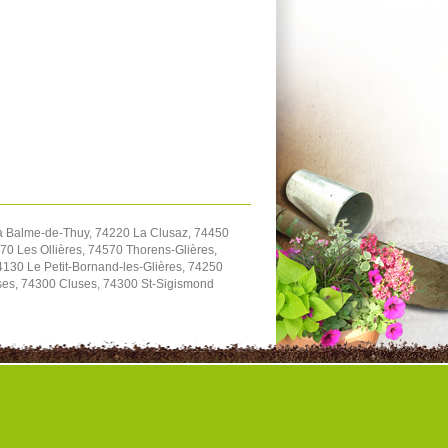
a Balme-de-Thuy, 74220 La Clusaz, 74450
70 Les Ollières, 74570 Thorens-Glières,
130 Le Petit-Bornand-les-Glières, 74250
ses, 74300 Cluses, 74300 St-Sigismond