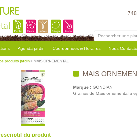
TURE
748
tal
tions
Agenda jardin
Coordonnées & Horaires
Nous Contacte
os produits jardin
> MAIS ORNEMENTAL
MAIS ORNEMEN
Marque :
GONDIAN
Graines de Maïs ornemental à épi
escriptif du produit