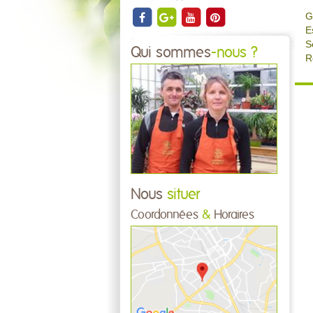
G
E
S
Qui sommes
-nous ?
R
Nous
situer
Coordonnées
&
Horaires