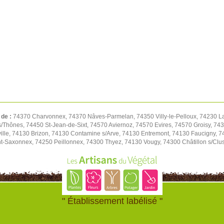
 de :
74370 Charvonnex, 74370 Nâves-Parmelan, 74350 Villy-le-Pelloux, 74230 L
/Thônes, 74450 St-Jean-de-Sixt, 74570 Aviernoz, 74570 Evires, 74570 Groisy, 743
ille, 74130 Brizon, 74130 Contamine s/Arve, 74130 Entremont, 74130 Faucigny, 74
nt-Saxonnex, 74250 Peillonnex, 74300 Thyez, 74130 Vougy, 74300 Châtillon s/Clu
" Établissement labélisé "