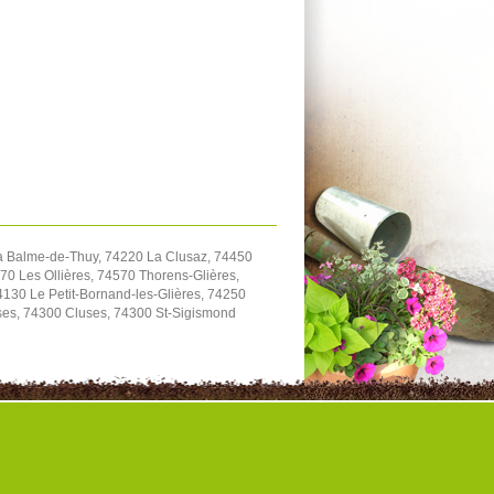
a Balme-de-Thuy, 74220 La Clusaz, 74450
70 Les Ollières, 74570 Thorens-Glières,
130 Le Petit-Bornand-les-Glières, 74250
ses, 74300 Cluses, 74300 St-Sigismond