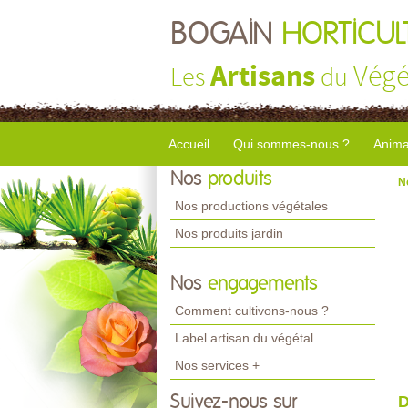
BOGAIN
HORTICUL
Artisans
Végé
Les
du
Accueil
Qui sommes-nous ?
Anima
Nos
produits
N
Nos productions végétales
Nos produits jardin
Nos
engagements
Comment cultivons-nous ?
Label artisan du végétal
Nos services +
Suivez-nous sur
D