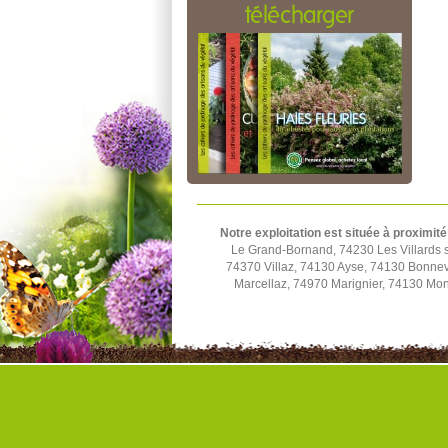
télécharger
Notre exploitation est située à proximité
Le Grand-Bornand, 74230 Les Villards s
74370 Villaz, 74130 Ayse, 74130 Bonnev
Marcellaz, 74970 Marignier, 74130 Mo