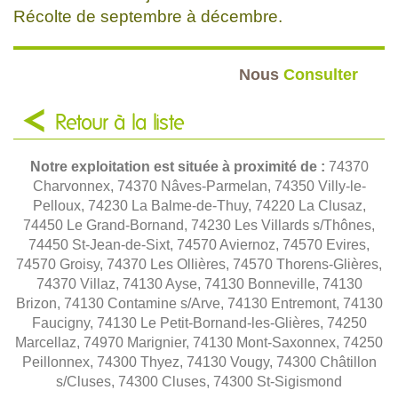
Récolte de septembre à décembre.
Nous
Consulter
Retour à la liste
Notre exploitation est située à proximité de :
74370
Charvonnex, 74370 Nâves-Parmelan, 74350 Villy-le-
Pelloux, 74230 La Balme-de-Thuy, 74220 La Clusaz,
74450 Le Grand-Bornand, 74230 Les Villards s/Thônes,
74450 St-Jean-de-Sixt, 74570 Aviernoz, 74570 Evires,
74570 Groisy, 74370 Les Ollières, 74570 Thorens-Glières,
74370 Villaz, 74130 Ayse, 74130 Bonneville, 74130
Brizon, 74130 Contamine s/Arve, 74130 Entremont, 74130
Faucigny, 74130 Le Petit-Bornand-les-Glières, 74250
Marcellaz, 74970 Marignier, 74130 Mont-Saxonnex, 74250
Peillonnex, 74300 Thyez, 74130 Vougy, 74300 Châtillon
s/Cluses, 74300 Cluses, 74300 St-Sigismond