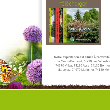
télécharger
Notre exploitation est située à proximité
Le Grand-Bornand, 74230 Les Villards s
74370 Villaz, 74130 Ayse, 74130 Bonnev
Marcellaz, 74970 Marignier, 74130 Mo