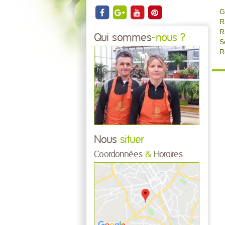
G
R
R
Qui sommes
-nous ?
S
R
Nous
situer
Coordonnées
&
Horaires