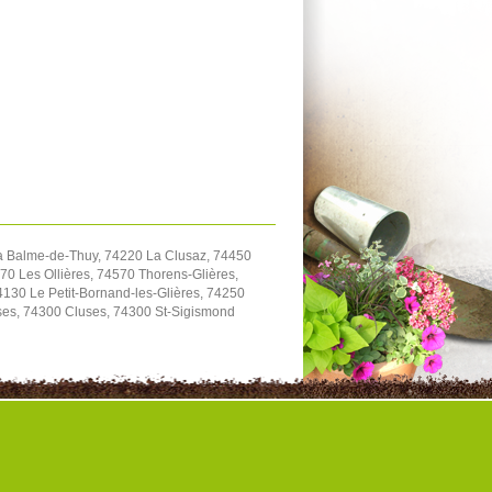
a Balme-de-Thuy, 74220 La Clusaz, 74450
70 Les Ollières, 74570 Thorens-Glières,
130 Le Petit-Bornand-les-Glières, 74250
ses, 74300 Cluses, 74300 St-Sigismond