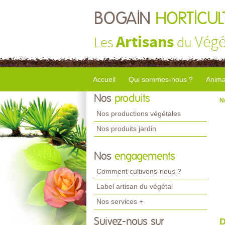
BOGAIN
HORTICUL
Artisans
Végé
Les
du
Accueil
Qui sommes-nous ?
Anima
Nos
produits
N
Nos productions végétales
Nos produits jardin
Nos
engagements
Comment cultivons-nous ?
Label artisan du végétal
Nos services +
Suivez-nous sur
D