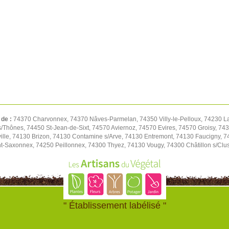
 de :
74370 Charvonnex, 74370 Nâves-Parmelan, 74350 Villy-le-Pelloux, 74230 L
/Thônes, 74450 St-Jean-de-Sixt, 74570 Aviernoz, 74570 Evires, 74570 Groisy, 743
ille, 74130 Brizon, 74130 Contamine s/Arve, 74130 Entremont, 74130 Faucigny, 74
nt-Saxonnex, 74250 Peillonnex, 74300 Thyez, 74130 Vougy, 74300 Châtillon s/Clu
" Établissement labélisé "