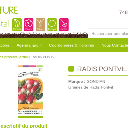
TURE
748
tal
tions
Agenda jardin
Coordonnées & Horaires
Nous Contacte
os produits jardin
> RADIS PONTVIL
RADIS PONTVIL
Marque :
GONDIAN
Graines de Radis Pontvil
escriptif du produit